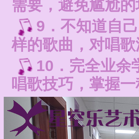
需要，避免尴尬的
9．不知道自
样的歌曲，对唱歌
10．完全业
唱歌技巧，掌握一